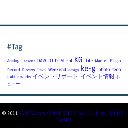
#Tag
KG
DAW
DJ
DTM
Eat
Life
Analog
Mac
Plugin
Cassette
PC
ke-g
Weekend
photo
tech
Record
Review
Travel
design
イベントリポート
イベント情報
traktor
works
レ
ビュー
© 2011
SC-RECS.com / SPACE CAKES / S.C.L.S. / PLaY. / SQUAD /
FLAMES