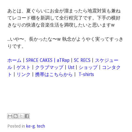
あとは、夏ぐらいにお金が溜まったら地震対策も兼ね
てレコード棚を新調して全行程完了です。下手の横好
きなりの快適な音楽生活を満喫したいと思いますw
...いや〜、長かったな〜w 執念がようやく実ってすっき
りです。
ホーム
|
SPACE CAKES | aTRap
|
SC RECS
|
スケジュー
ル
|
ゲスト
|
クラブマップ
|
Ust
|
ショップ
|
コンタク
ト
|
リンク
|
携帯はこちらから
|
T-shirts
Posted in
ke-g
,
tech