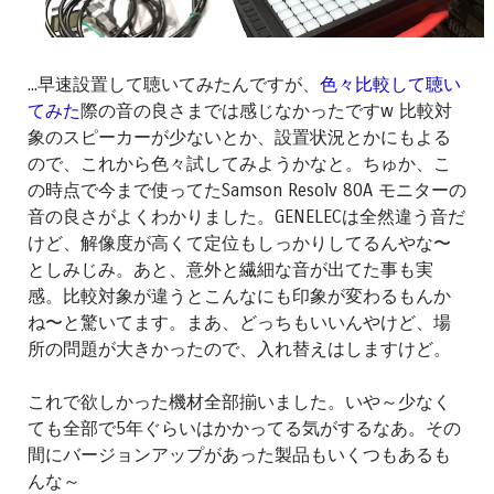
...早速設置して聴いてみたんですが、
色々比較して聴い
てみた
際の音の良さまでは感じなかったですw 比較対
象のスピーカーが少ないとか、設置状況とかにもよる
ので、これから色々試してみようかなと。ちゅか、こ
の時点で今まで使ってたSamson Resolv 80A モニターの
音の良さがよくわかりました。GENELECは全然違う音だ
けど、解像度が高くて定位もしっかりしてるんやな〜
としみじみ。あと、意外と繊細な音が出てた事も実
感。比較対象が違うとこんなにも印象が変わるもんか
ね〜と驚いてます。まあ、どっちもいいんやけど、場
所の問題が大きかったので、入れ替えはしますけど。
これで欲しかった機材全部揃いました。いや～少なく
ても全部で5年ぐらいはかかってる気がするなあ。その
間にバージョンアップがあった製品もいくつもあるも
んな～