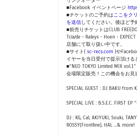
リンクオーダー
■Facebook イベントページ
htt
■チケットのご予約は
ここをク
を送信
してください。後ほど予
■前売りチケットはCLUB FREED
Tr/a/de・Raleys・Hoen・EXP
店舗にて取り扱い中です。
■サイト(
sc-recs.com
)やFaceb
イヤーを当日受付で提示頂ける
■“NEO TOKYO Limited MIX v
会場限定販売！この機会をお見
SPECIAL GUEST : DJ BAKU from 
SPECIAL LIVE : B.S.E.C. FIRST 
DJ : KG, Cal, AKIYUKI, Souki, TA
ROSSY(Frontline), HAL ...& more!