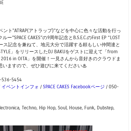
BE
ベント"ATRAP(アトラップ)”などを中心に色々な活動を行っ
CE CAKES”の9周年記念とB.S.E.C.のFirst EP “LOST
WN” のリリース記念を兼ねて、地元大分で活躍する頼もしい仲間達と
E STYLE」をリリースしたDJ BAKUをゲストに迎えて「from
Σ TOUR 2016 in OITA」を開催！一見さんから音好きのクラウドま
思いますので、ぜひ遊びに来てください♨︎
-536-5454
/
イベントインフォ
/
SPACE CAKES Facebookページ
/ 050-
ctronica, Techno, Hip Hop, Soul, House, Funk, Dubstep,