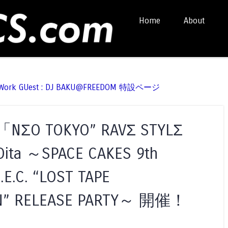
Skip to content
Home
About
Menu
t Work GUest : DJ BAKU@FREEDOM 特設ページ
NΣO TOKYO” RAVΣ STYLΣ
Oita ～SPACE CAKES 9th
.E.C. “LOST TAPE
N” RELEASE PARTY～ 開催！