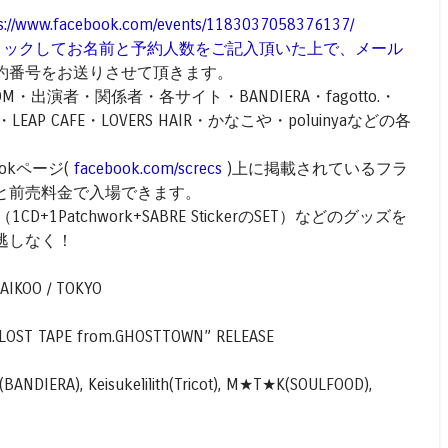
ps://www.facebook.com/events/1183037058376137/
リックしてお名前と予約人数をご記入頂いた上で、メール
約番号をお送りさせて頂きます。
OM・出演者・関係者・各サイト・BANDIERA・fagotto.・
ECT・LEAP CAFE・LOVERS HAIR・かなこや・poluinyaなどの各
ookページ(
facebook.com/screcs
)上に掲載されているフラ
と前売料金で入場できます。
ol.1″（1CD+1Patchwork+SABRE StickerのSET）などのグッズを
逃しなく！
KAIKOO / TOKYO
EP “LOST TAPE from.GHOSTTOWN” RELEASE
NY(BANDIERA), Keisukelilith(Tricot), M★T★K(SOULFOOD),