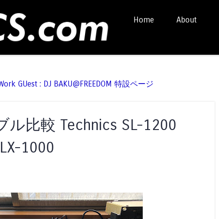
Skip to content
Home
About
Menu
t Work GUest : DJ BAKU@FREEDOM 特設ページ
較 Technics SL-1200
PLX-1000