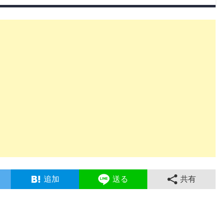
追加
送る
共有