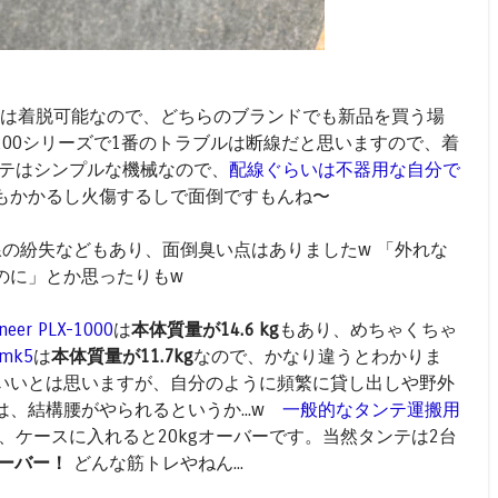
は着脱可能なので、どちらのブランドでも新品を買う場
SL-1200シリーズで1番のトラブルは断線だと思いますので、着
ンテはシンプルな機械なので、
配線ぐらいは不器用な自分で
もかかるし火傷するしで面倒ですもんね〜
配線の紛失などもあり、面倒臭い点はありましたw 「外れな
のに」とか思ったりもw
oneer PLX-1000
は
本体質量が14.6 kg
もあり、めちゃくちゃ
 mk5
は
本体質量が11.7kg
なので、かなり違うとわかりま
いいとは思いますが、自分のように頻繁に貸し出しや野外
、結構腰がやられるというか...w
一般的なタンテ運搬用
で、ケースに入れると20kgオーバーです。当然タンテは2台
オーバー！
どんな筋トレやねん...