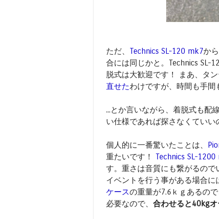
ただ、
Technics SL-120 mk7
から
合には同じかと。Technics 
脱式は大歓迎です！ まあ、タ
直せた
わけですが、時間も手間
...とか言いながら、着脱式も
い仕様であれば探さなくていい
個人的に一番驚いたことは、
Pi
重たいです！
Technics SL-1200
す。重さは音質にも繋がるので
イベントを行う事がある場合には
ケース
の重量が7.6ｋｇあるの
必要なので、
合わせると40kg