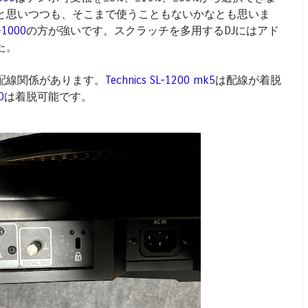
と思いつつも、そこまで使うこともないかなとも思いま
-1000
の方が強いです。スクラッチを多用するDJにはアド
た。
配線関係があります。
Technics SL-1200 mk5
は配線が着脱
0
は着脱可能です。