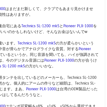
000
はまだまだ新しくて、クラブでもあまり見かけませ
能性はありますが。
速自宅にある
Technics SL-1200 mk5
と
Pioneer PLX-1000
を
がいいのかもしれないけど、そんなお金はないんでw
違います。
Technics SL-1200 mk5
の方が柔らかいという
中音が滑らかでアナログライクな音質。対する
Pioneer
ているというか。同じ音源を聞いても、ハイが強調されて
は、今のデジタル音源には
Pioneer PLX-1000
の方が合うけ
cs SL-1200 mk5
の方がいいかな。
ンテを出しているどのメーカーも、Technics SL-1200
な。個人的にアームの作りなど細部は、Technics SL-
感じます。まあ、
Pioneer PLX-1000
は台湾のOEM製品だった
ンはしてるんだろうなと。
000
はテンポ可変幅を±8%、±16%、±50%から選択できま