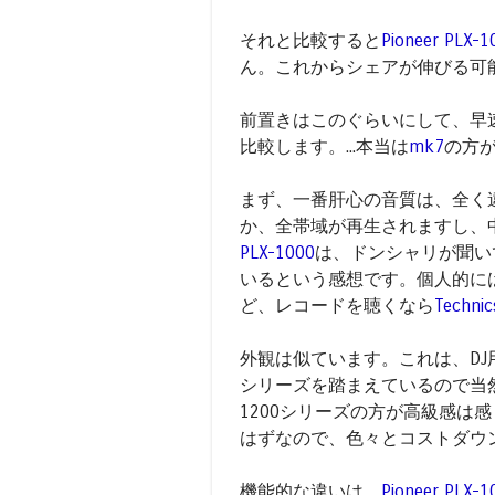
それと比較すると
Pioneer PLX-1
ん。これからシェアが伸びる可
前置きはこのぐらいにして、早
比較します。...本当は
mk7
の方
まず、一番肝心の音質は、全く
か、全帯域が再生されますし、
PLX-1000
は、ドンシャリが聞い
いるという感想です。個人的に
ど、レコードを聴くなら
Techni
外観は似ています。これは、DJ用タ
シリーズを踏まえているので当然か
1200シリーズの方が高級感は
はずなので、色々とコストダウ
機能的な違いは、
Pioneer PLX-1