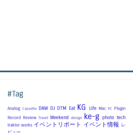
#Tag
KG
DAW
DJ
DTM
Eat
Life
Analog
Mac
Plugin
Cassette
PC
ke-g
Weekend
photo
tech
Record
Review
Travel
design
イベントリポート
イベント情報
traktor
works
レ
ビュー