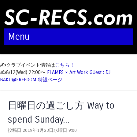
Menu
Skip to content
✍️クラブイベント情報は
こちら！
✍️8/12(Wed) 22:00〜
FLAMES × Art Work GUest : DJ
BAKU@FREEDOM 特設ページ
日曜日の過ごし方 Way to
spend Sunday...
投稿日 2019年1月23日水曜日
9:00