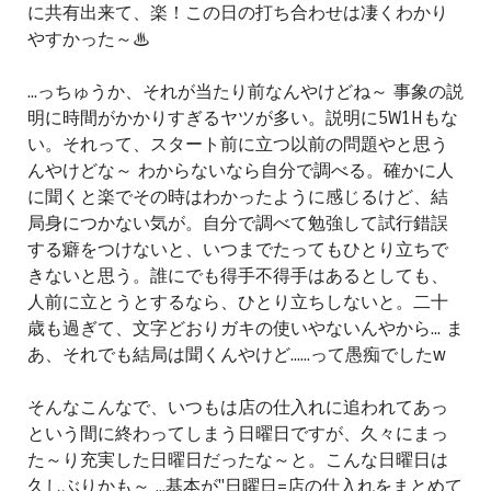
に共有出来て、楽！この日の打ち合わせは凄くわかり
やすかった～♨
...っちゅうか、それが当たり前なんやけどね～ 事象の説
明に時間がかかりすぎるヤツが多い。説明に5W1Hもな
い。それって、スタート前に立つ以前の問題やと思う
んやけどな～ わからないなら自分で調べる。確かに人
に聞くと楽でその時はわかったように感じるけど、結
局身につかない気が。自分で調べて勉強して試行錯誤
する癖をつけないと、いつまでたってもひとり立ちで
きないと思う。誰にでも得手不得手はあるとしても、
人前に立とうとするなら、ひとり立ちしないと。二十
歳も過ぎて、文字どおりガキの使いやないんやから... ま
あ、それでも結局は聞くんやけど......って愚痴でしたw
そんなこんなで、いつもは店の仕入れに追われてあっ
という間に終わってしまう日曜日ですが、久々にまっ
た～り充実した日曜日だったな～と。こんな日曜日は
久しぶりかも～ ...基本が"日曜日=店の仕入れをまとめて