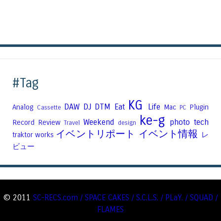
#Tag
KG
DAW
DJ
DTM
Eat
Life
Analog
Mac
Plugin
Cassette
PC
ke-g
Weekend
photo
tech
Record
Review
Travel
design
イベントリポート
イベント情報
traktor
works
レ
ビュー
© 2011
SC-RECS.com / SPACE CAKES / S.C.L.S. / PLaY. / SQUAD /
FLAMES