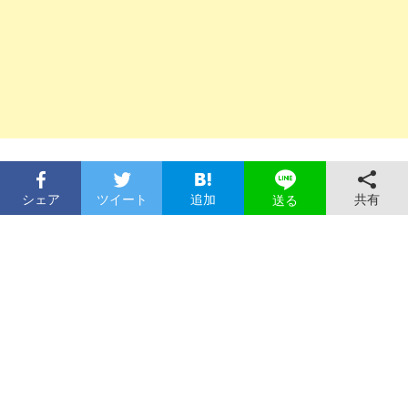
シェア
ツイート
追加
共有
送る