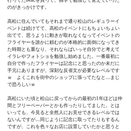
行ってたiMacを買って、独学で勉強して覚えていった
のがきっかけです。
高松に住んでいてもそれまで通り松山のレギュラーイ
ベントは続けてて、高松のイベントにもちょいちょい
出てて、思うように動きが取れなくなってイベントの
フライヤーを誰かに頼むのが本格的に面倒になってき
た時期とも重なり、それならばいっそ自分でと考えて
イラレやフォトショを勉強し始めました。一番最初に
自分で作ったフライヤーは記念にと思ったのか未だに
手元にありますが、深刻な反省文が必要なレベルです
ｗ よくこれを街中のショップに張ってたなと…まじ
で恐ろしいｗ
高松にいた頃と松山に戻ってからの最初の1年ほどは仲
間とフリーペーパーとかも作ったりしてました。とは
いっても、今見ると全然人にお見せできるレベルでは
ないんですが…同じように記念に取ってたりもするん
ですが、これを色々なお店に設置していたかと思うと