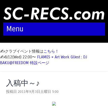
Menu
Skip to content
✍️クラブイベント情報は
こちら！
✍️8/12(Wed) 22:00〜
FLAMES × Art Work GUest : DJ
BAKU@FREEDOM 特設ページ
入稿中～♪
投稿日 2011年9月3日土曜日
5:00