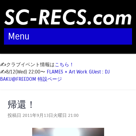
Menu
Skip to content
✍️クラブイベント情報は
こちら！
✍️8/12(Wed) 22:00〜
FLAMES × Art Work GUest : DJ
BAKU@FREEDOM 特設ページ
帰還！
投稿日 2011年9月13日火曜日
21:00