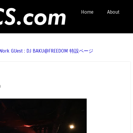
Skip to content
Home
About
Menu
t Work GUest : DJ BAKU@FREEDOM 特設ページ
0