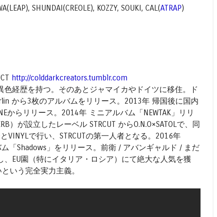
A(LEAP), SHUNDAI(CREOLE), KOZZY, SOUKI, CAL(
ATRAP
)
UCT
http://colddarkcreators.tumblr.com
だった異色経歴を持つ。そのあとジャマイカやドイツに移住。ド
rlin から3枚のアルバムをリリース。2013年 帰国後に国内
NEからリリース。2014年 ミニアルバム「NEWTAK」リリ
HERB）が設立したレーベル STRCUT からO.N.O×SATOLで、同
VINYLで行い、STRCUTの第一人者となる。2016年
アルバム「Shadows」をリリース。前衛 / アバンギャルド / まだ
し、EU園（特にイタリア・ロシア）にて絶大な人気を獲
ないという完全実力主義。