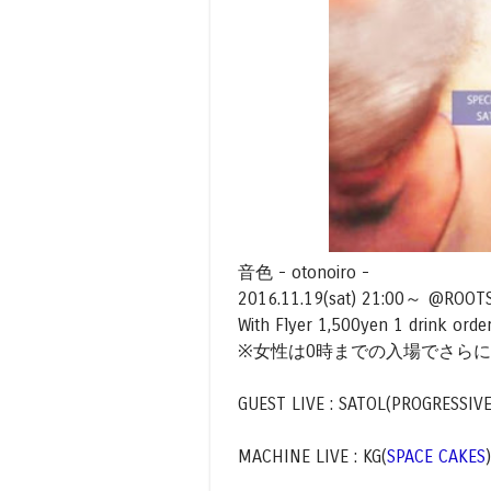
音色 - otonoiro -
2016.11.19(sat) 21:00～ @ROOT
With Flyer 1,500yen 1 drink orde
※女性は0時までの入場でさら
GUEST LIVE : SATOL(PROGRESSIV
MACHINE LIVE : KG(
SPACE CAKES