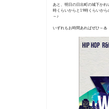
あと、明日の日出町の城下かれい祭
時くらいからと19時くらいか
～♪
いずれもお時間あればぜひ～♨