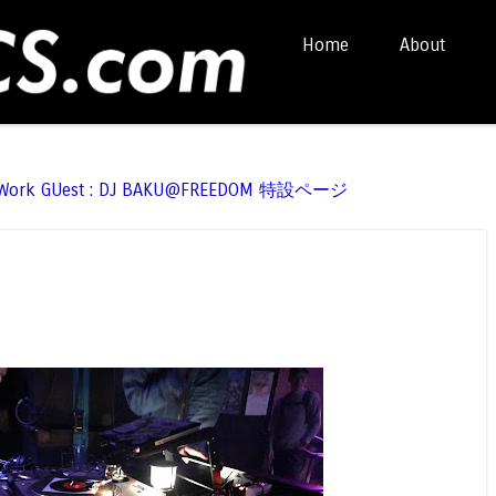
Skip to content
Home
About
Menu
t Work GUest : DJ BAKU@FREEDOM 特設ページ