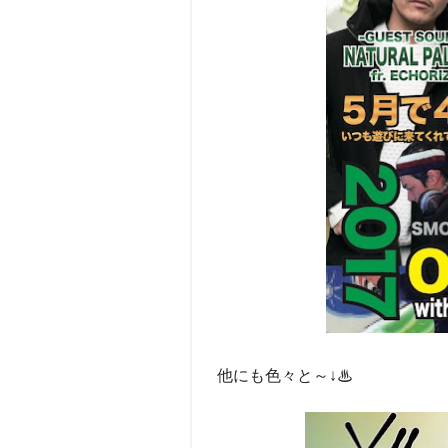
他にも色々と～↓♨