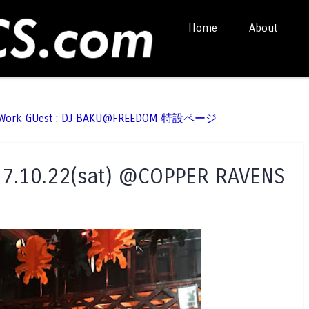
Skip to content
Home
About
Menu
t Work GUest : DJ BAKU@FREEDOM 特設ページ
7.10.22(sat) @COPPER RAVENS