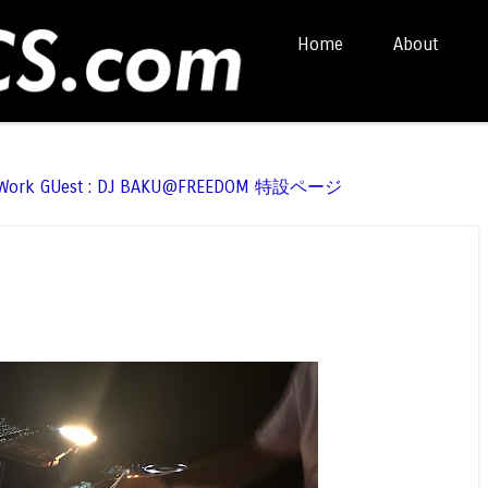
Skip to content
Home
About
Menu
t Work GUest : DJ BAKU@FREEDOM 特設ページ