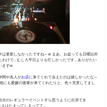
中は更新しなかったですね～w まあ、お盆っても日曜以外
わけで... むしろ平日よりも忙しかったです... ありがたい
いますw
仲間や友人が
お店
に来てくれて会えたのは嬉しかったな～
。他にも愛媛の後輩が来てくれたりと、色々充実してまし
自分のレギュラーイベントすら思うように出演でき
スはたまってしまってて...