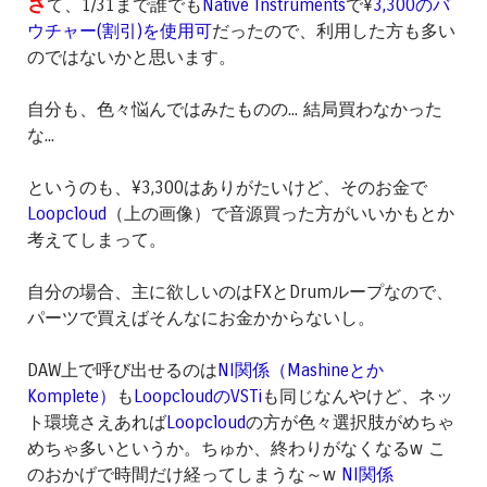
さ
て、1/31まで誰でも
Native Instruments
で¥
3,300のバ
ウチャー(割引)を使用可
だったので、利用した方も多い
のではないかと思います。
自分も、色々悩んではみたものの... 結局買わなかった
な...
というのも、¥3,300はありがたいけど、そのお金で
Loopcloud
（上の画像）で音源買った方がいいかもとか
考えてしまって。
自分の場合、主に欲しいのはFXとDrumループなので、
パーツで買えばそんなにお金かからないし。
DAW上で呼び出せるのは
NI関係（Mashineとか
Komplete）
も
LoopcloudのVSTi
も同じなんやけど、ネッ
ト環境さえあれば
Loopcloud
の方が色々選択肢がめちゃ
めちゃ多いというか。ちゅか、終わりがなくなるw こ
のおかげで時間だけ経ってしまうな～w
NI関係