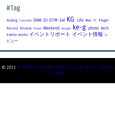
#Tag
KG
DAW
DJ
DTM
Eat
Life
Analog
Mac
Plugin
Cassette
PC
ke-g
Weekend
photo
tech
Record
Review
Travel
design
イベントリポート
イベント情報
traktor
works
レ
ビュー
© 2011
SC-RECS.com / SPACE CAKES / S.C.L.S. / PLaY. / SQUAD /
FLAMES