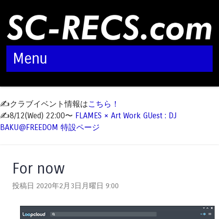
Menu
Skip to content
✍️クラブイベント情報は
こちら！
✍️8/12(Wed) 22:00〜
FLAMES × Art Work GUest : DJ
BAKU@FREEDOM 特設ページ
For now
投稿日 2020年2月3日月曜日
9:00