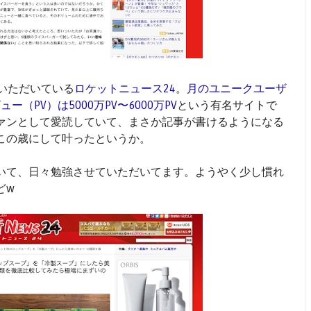
いただいている
ロケットニュース24
。
月のユニークユーザ
ー（PV）は5000万PV〜6000万PV
という有名サイトで
ァンとして愛読していて、まさか記事が書けるようになる
この歳にして叶ったというか。
いて、日々勉強させていただいてます。ようやく少し慣れ
どw