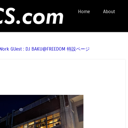
Skip to content
Home
About
Menu
t Work GUest : DJ BAKU@FREEDOM 特設ページ