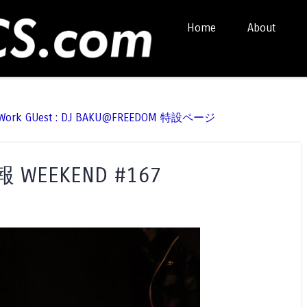
Skip to content
Home
About
Menu
t Work GUest : DJ BAKU@FREEDOM 特設ページ
EEKEND #167