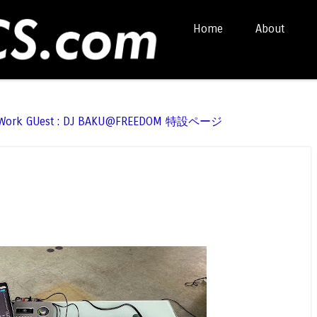
Skip to content
Home
About
Menu
t Work GUest : DJ BAKU@FREEDOM 特設ページ