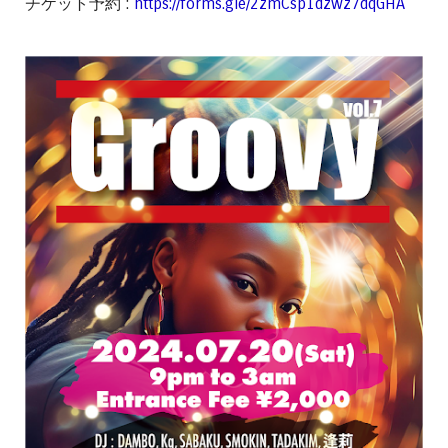
チケット予約 :
https://forms.gle/2zmCsp1dzwz7dqGHA