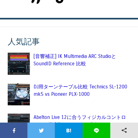
人気記事
[音響補正] IK Multimedia ARC Studioと
SoundID Reference 比較
DJ用ターンテーブル比較 Technics SL-1200
mk5 vs Pioneer PLX-1000
Abelton Live 12に合うフィジカルコントロ
ーラー導入記 & イベント告知