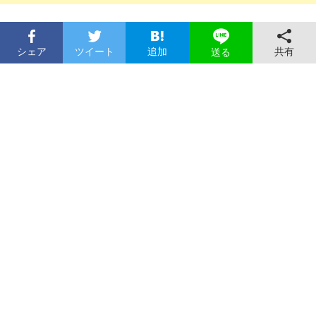
シェア
ツイート
追加
共有
送る