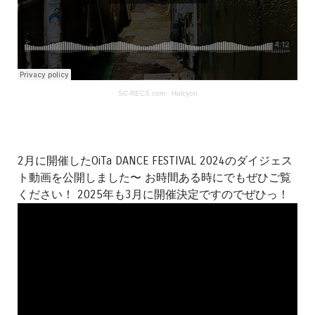
SC-RECS.com
·
Halcyon
2月に開催したOiTa DANCE FESTIVAL 2024のダイジェス
ト動画を公開しました〜 お時間ある時にでもぜひご覧
ください！ 2025年も3月に開催決定ですのでぜひっ！