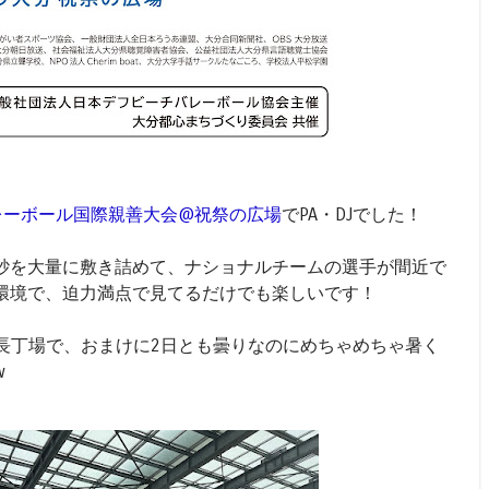
レーボール国際親善大会@祝祭の広場
でPA・DJでした！
砂を大量に敷き詰めて、ナショナルチームの選手が間近で
環境で、迫力満点で見てるだけでも楽しいです！
の長丁場で、おまけに2日とも曇りなのにめちゃめちゃ暑く
w