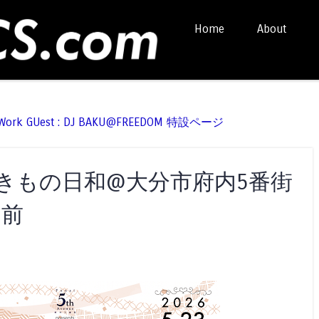
Skip to content
Home
About
Menu
t Work GUest : DJ BAKU@FREEDOM 特設ページ
3 花ときもの日和@大分市府内5番街
N前