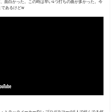
ど、面白かった。この時は早い4つ打ちの曲が多かった。今
Pまであるけどw
ム・トラックメーカー/DJ・プログラマーの5人で組んでる何