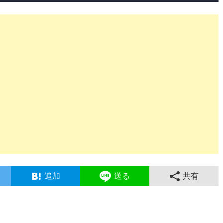
追加
送る
共有