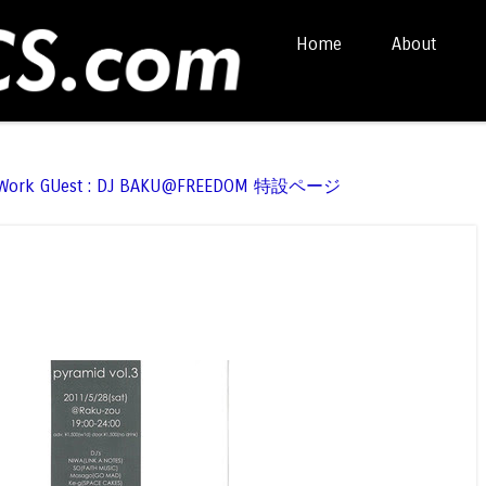
Skip to content
Home
About
Menu
t Work GUest : DJ BAKU@FREEDOM 特設ページ