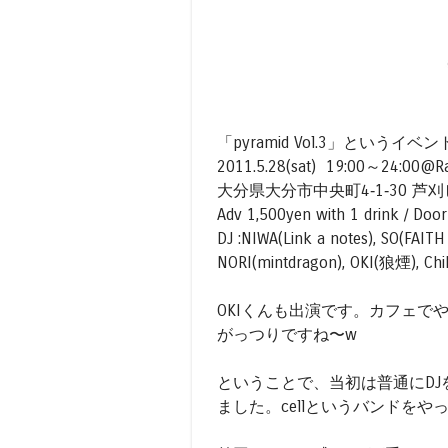
「pyramid Vol.3」というイ
2011.5.28(sat) 19:00～24:00@R
大分県大分市中央町4‐1‐30 芦刈ビル
Adv 1,500yen with 1 drink / Doo
DJ :NIWA(Link a notes), SO(FAIT
NORI(mintdragon), OKI(狼煙), Chih
OKIくんも出演です。カフェ
がっつりですね〜w
ということで、当初は普通にD
ました。cellというバンドを