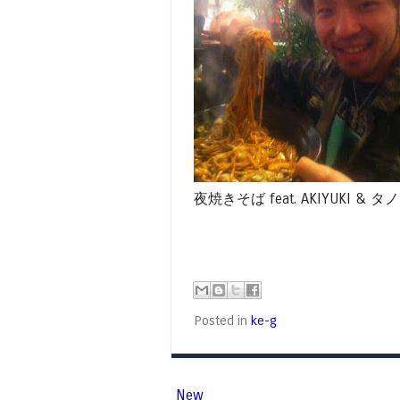
夜焼きそば feat. AKIYUKI & 
Posted in
ke-g
New