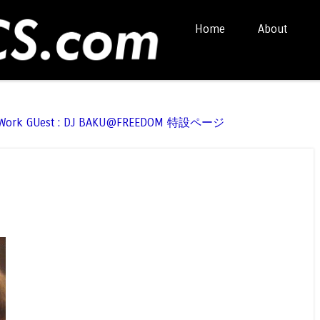
Skip to content
Home
About
Menu
t Work GUest : DJ BAKU@FREEDOM 特設ページ