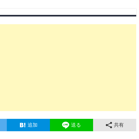
追加
送る
共有