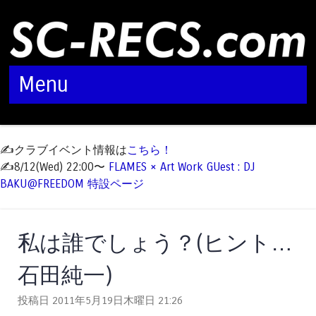
Menu
Skip to content
✍️クラブイベント情報は
こちら！
✍️8/12(Wed) 22:00〜
FLAMES × Art Work GUest : DJ
BAKU@FREEDOM 特設ページ
私は誰でしょう？(ヒント…
石田純一)
投稿日 2011年5月19日木曜日
21:26