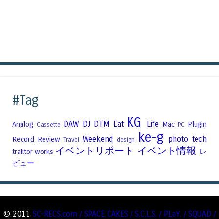
#Tag
KG
DAW
DJ
DTM
Eat
Life
Analog
Mac
Plugin
Cassette
PC
ke-g
Weekend
photo
tech
Record
Review
Travel
design
イベントリポート
イベント情報
traktor
works
レ
ビュー
© 2011
SC-RECS.com / SPACE CAKES / S.C.L.S. / PLaY. / SQUAD /