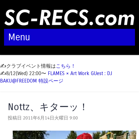
Menu
Skip to content
✍️クラブイベント情報は
こちら！
✍️8/12(Wed) 22:00〜
FLAMES × Art Work GUest : DJ
BAKU@FREEDOM 特設ページ
Nottz、キターッ！
投稿日 2011年6月14日火曜日
9:00