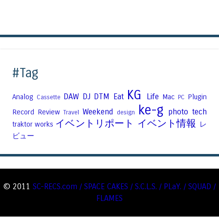
#Tag
KG
DAW
DJ
DTM
Eat
Life
Analog
Mac
Plugin
Cassette
PC
ke-g
Weekend
photo
tech
Record
Review
Travel
design
イベントリポート
イベント情報
traktor
works
レ
ビュー
© 2011
SC-RECS.com / SPACE CAKES / S.C.L.S. / PLaY. / SQUAD /
FLAMES