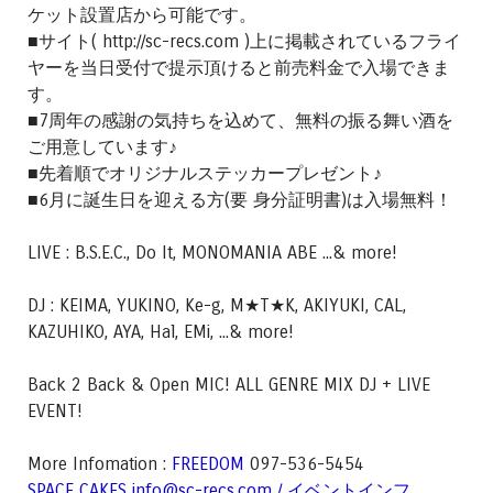
ケット設置店から可能です。
■サイト( http://sc-recs.com )上に掲載されているフライ
ヤーを当日受付で提示頂けると前売料金で入場できま
す。
■7周年の感謝の気持ちを込めて、無料の振る舞い酒を
ご用意しています♪
■先着順でオリジナルステッカープレゼント♪
■6月に誕生日を迎える方(要 身分証明書)は入場無料！
LIVE : B.S.E.C., Do It, MONOMANIA ABE ...& more!
DJ : KEIMA, YUKINO, Ke-g, M★T★K, AKIYUKI, CAL,
KAZUHIKO, AYA, Hal, EMi, ...& more!
Back 2 Back & Open MIC! ALL GENRE MIX DJ + LIVE
EVENT!
More Infomation :
FREEDOM
097-536-5454
SPACE CAKES
info@sc-recs.com /
イベントインフ