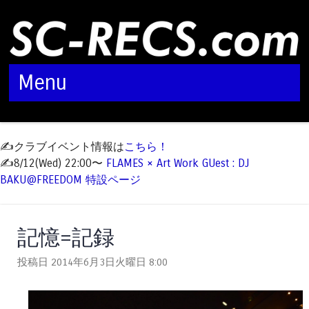
Menu
Skip to content
✍️クラブイベント情報は
こちら！
✍️8/12(Wed) 22:00〜
FLAMES × Art Work GUest : DJ
BAKU@FREEDOM 特設ページ
記憶=記録
投稿日 2014年6月3日火曜日
8:00