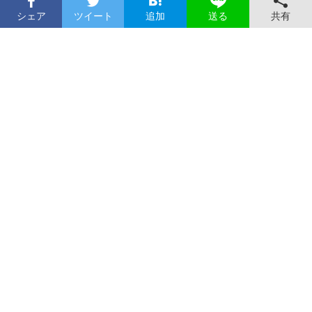
シェア
ツイート
追加
共有
送る