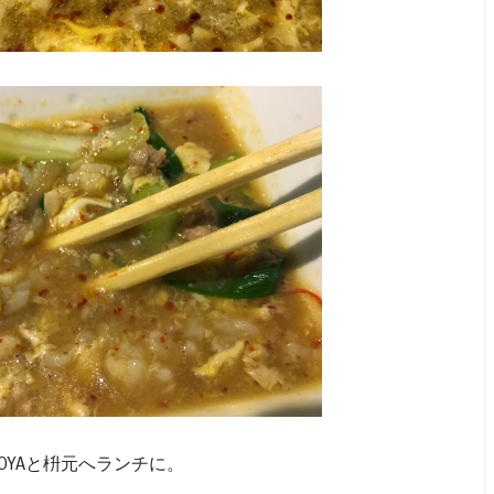
ANAKOYAと枡元へランチに。