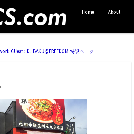
Skip to content
Home
About
Menu
t Work GUest : DJ BAKU@FREEDOM 特設ページ
0