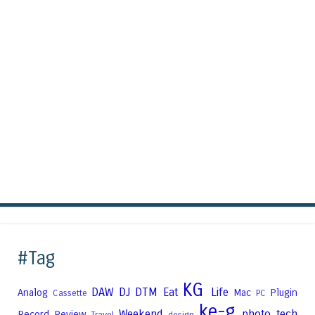
#Tag
KG
DAW
DJ
DTM
Eat
Life
Analog
Mac
Plugin
Cassette
PC
ke-g
Weekend
photo
tech
Record
Review