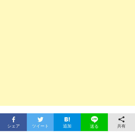
シェア
ツイート
追加
共有
送る