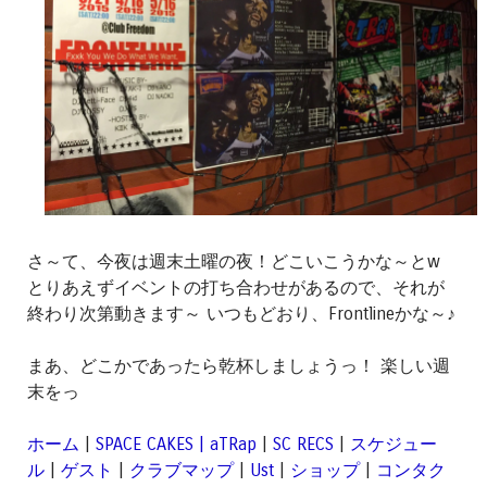
さ～て、今夜は週末土曜の夜！どこいこうかな～とw
とりあえずイベントの打ち合わせがあるので、それが
終わり次第動きます～ いつもどおり、Frontlineかな～♪
まあ、どこかであったら乾杯しましょうっ！ 楽しい週
末をっ
ホーム
|
SPACE CAKES | aTRap
|
SC RECS
|
スケジュー
ル
|
ゲスト
|
クラブマップ
|
Ust
|
ショップ
|
コンタク