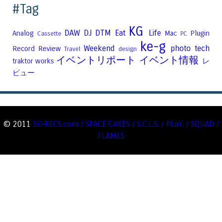
#Tag
KG
DAW
DJ
DTM
Eat
Life
Analog
Mac
Plugin
Cassette
PC
ke-g
Weekend
photo
tech
Record
Review
Travel
design
イベントリポート
イベント情報
traktor
works
レ
ビュー
© 2011
SC-RECS.com / SPACE CAKES / S.C.L.S. / PLaY. / SQUAD /
FLAMES