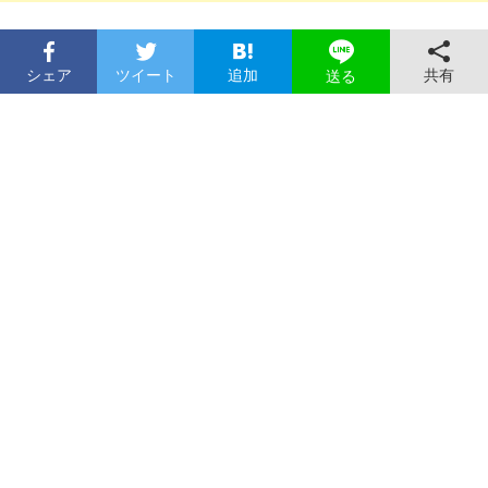
シェア
ツイート
追加
共有
送る