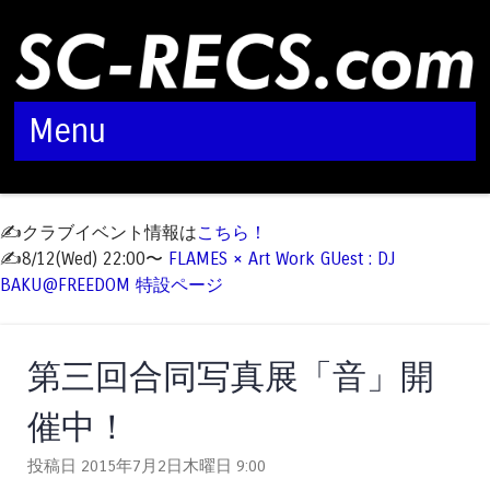
Menu
Skip to content
✍️クラブイベント情報は
こちら！
✍️8/12(Wed) 22:00〜
FLAMES × Art Work GUest : DJ
BAKU@FREEDOM 特設ページ
第三回合同写真展「音」開
催中！
投稿日 2015年7月2日木曜日
9:00