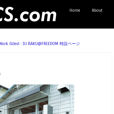
Skip to content
Home
About
Menu
t Work GUest : DJ BAKU@FREEDOM 特設ページ
0