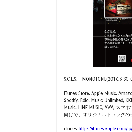
S.C.L.S. - MONOTONE(2
iTunes Store, Apple Music, Amazo
Spotify, Rdio, Music Unlimite
Music, LINE MUSIC, 
向けで、オリジナルトラックの
iTunes
https://itunes.apple.com