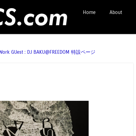
Skip to content
Home
About
Menu
t Work GUest : DJ BAKU@FREEDOM 特設ページ