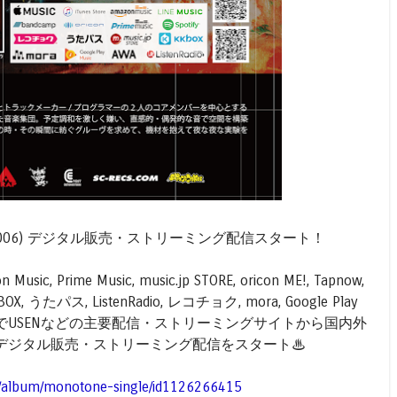
016.6 SC-006) デジタル販売・ストリーミング配信スタート！
n Music, Prime Music, music.jp STORE, oricon ME!, Tapnow,
d, KKBOX, うたパス, ListenRadio, レコチョク, mora, Google Play
AWA, スマホでUSENなどの主要配信・ストリーミングサイトから国内外
デジタル販売・ストリーミング配信をスタート♨
/jp/album/monotone-single/id1126266415