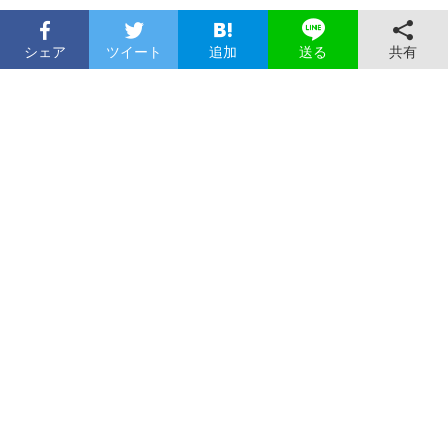
シェア
ツイート
追加
共有
送る