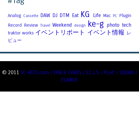
#Tag
KG
DAW
DJ
DTM
Eat
Life
Analog
Mac
Plugin
Cassette
PC
ke-g
Weekend
photo
tech
Record
Review
Travel
design
イベントリポート
イベント情報
traktor
works
レ
ビュー
© 2011
SC-RECS.com / SPACE CAKES / S.C.L.S. / PLaY. / SQUAD /
FLAMES