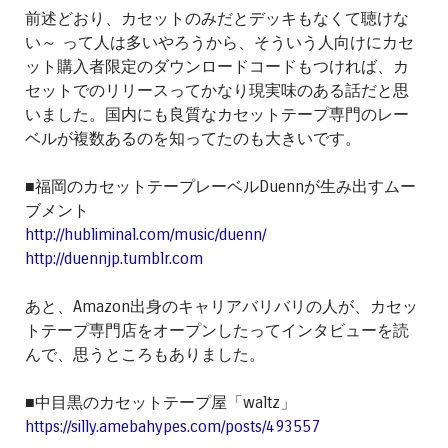
前述どおり、カセットのみだとデッキもなくて聴けな
い～ って人は多いやろうから、そういう人向けにカセ
ット購入者限定のダウンロードコードもつければ、カ
セットでのリリースってかなり現実味のある話だと思
いました。国内にも良質なカセットテープ専門のレー
ベルが複数あるのを知ってたのも大きいです。
■福岡のカセットテープレーベルDuennが生み出すムー
ブメント
http://hubliminal.com/music/duenn/
http://duennjp.tumblr.com
あと、Amazon出身のキャリアバリバリの人が、カセッ
トテープ専門店をオープンしたってインタビューを読
んで、思うところもありました。
■中目黒のカセットテープ屋「waltz」
https://silly.amebahypes.com/posts/493557