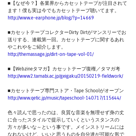
■【なぜ今？】各業界からカセットテープが注目されて
ます！僕も実は今でもカセットテープ聴いてます。
http://www.e-earphone.jp/blog/?p=14669
■カセットテープコレクターDirty Dirtがマンスリーでお
送りする、連載第一回。カセットテープに関するあれ
やこれやをご紹介します。
http://themassage.jp/dirt-on-tape-vol-01/
■【Webzineタマガ】カセットテープ復権／タマガ考
http://www2.tamabi.ac.jp/geigaku/20150219-fieldwork/
■カセットテープ専門ストア・Tape Schoolがオープン
http://www.qetic.jp/music/tapeschool-140717/115644/
色々読んで思ったのは、良質な音楽を無理せず身の丈
に合ったスタイルで提示していくというスタンスの
方々が多いな～という事です。メインストリームには
なれないけど、いいと思うものを自分達が可能な形で