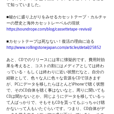
て知っていました。
■秘かに盛り上がりをみせるカセットテープ・カルチャ
ーの歴史と海外カセットレーベルの現状
https://soundrope.com/blog/cassettetape-revival/
■カセットテープは死なない！復活の理由に迫る
http://www.rollingstonejapan.com/articles/detail/25852
あと、CDでのリリースには常に懐疑的です。費用対効
果を考えると、コストの割にはメディアとしては終わ
っている・もしくは終わりに近い状態だなと。自分の
経験として、色々な人に色々な音源をCDで頂きます
が、PCにデータを移したらほとんどiPhoneで聴く状態
で、そのCD自体を聴く事はないなと。周りに聞いても
CDは聞かないとか、同じようにデータを移しているっ
て人ばっかりで、そもそもCDを貰ってもぶっちゃけ聴
かないって人もいたぐらいです。つまり、CD自体がデ