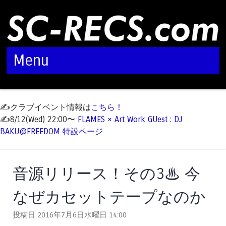
Menu
Skip to content
✍️クラブイベント情報は
こちら！
✍️8/12(Wed) 22:00〜
FLAMES × Art Work GUest : DJ
BAKU@FREEDOM 特設ページ
音源リリース！その3♨ 今
なぜカセットテープなのか
投稿日 2016年7月6日水曜日
14:00