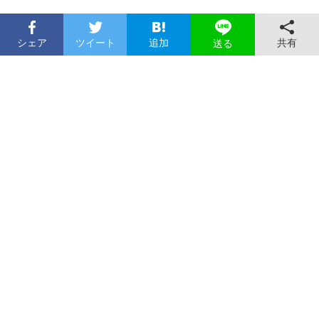
シェア
ツイート
追加
共有
送る