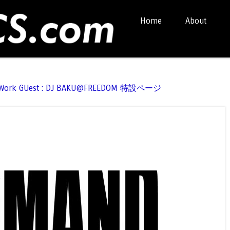
Skip to content
Home
About
Menu
t Work GUest : DJ BAKU@FREEDOM 特設ページ