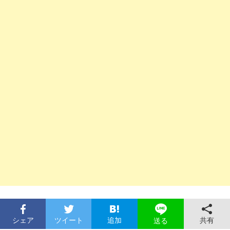
シェア
ツイート
追加
共有
送る