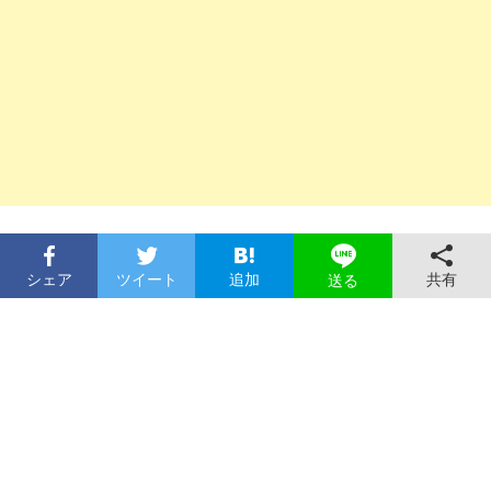
シェア
ツイート
追加
共有
送る