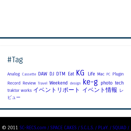
#Tag
KG
DAW
DJ
DTM
Eat
Life
Analog
Mac
Plugin
Cassette
PC
ke-g
Weekend
photo
tech
Record
Review
Travel
design
イベントリポート
イベント情報
traktor
works
レ
ビュー
© 2011
SC-RECS.com / SPACE CAKES / S.C.L.S. / PLaY. / SQUAD /