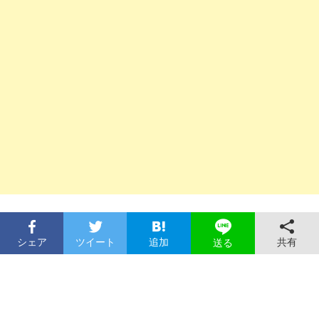
シェア
ツイート
追加
共有
送る