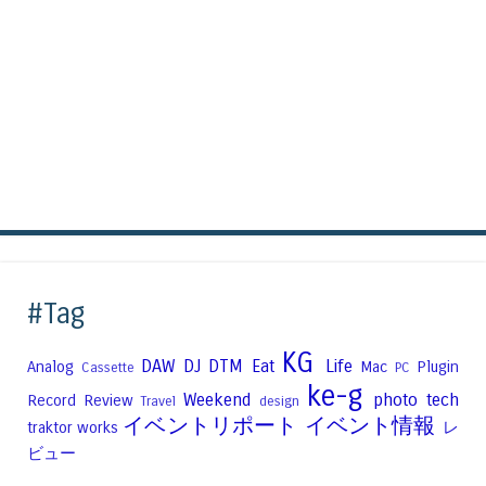
#Tag
KG
DAW
DJ
DTM
Eat
Life
Analog
Mac
Plugin
Cassette
PC
ke-g
Weekend
photo
tech
Record
Review
Travel
design
イベントリポート
イベント情報
traktor
works
レ
ビュー