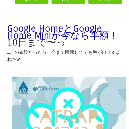
Google HomeとGoogle
Home Miniが今なら半額
！
10日まで〜っ
...この値段だったら、今まで躊躇してても手が出せるよ
ね〜w