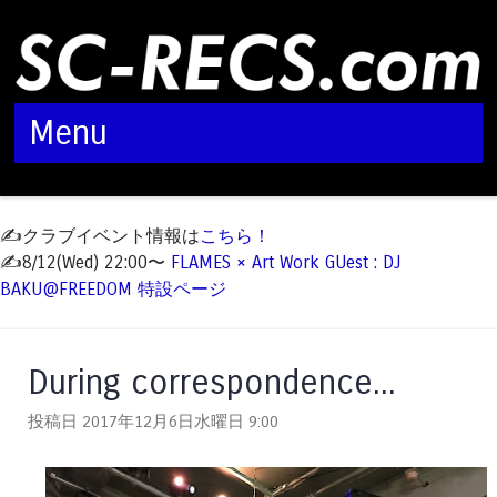
Menu
Skip to content
✍️クラブイベント情報は
こちら！
✍️8/12(Wed) 22:00〜
FLAMES × Art Work GUest : DJ
BAKU@FREEDOM 特設ページ
During correspondence...
投稿日 2017年12月6日水曜日
9:00