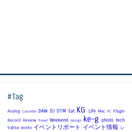
#Tag
KG
DAW
DJ
DTM
Eat
Life
Analog
Mac
Plugin
Cassette
PC
ke-g
Weekend
photo
tech
Record
Review
Travel
design
イベントリポート
イベント情報
traktor
works
レ