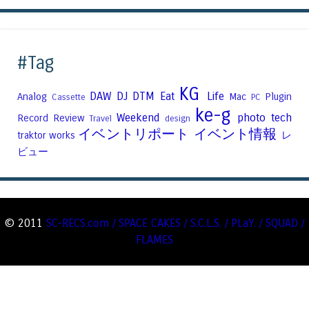
#Tag
KG
DAW
DJ
DTM
Eat
Life
Analog
Mac
Plugin
Cassette
PC
ke-g
Weekend
photo
tech
Record
Review
Travel
design
イベントリポート
イベント情報
traktor
works
レ
ビュー
© 2011
SC-RECS.com / SPACE CAKES / S.C.L.S. / PLaY. / SQUAD /
FLAMES