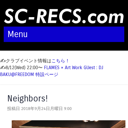
Menu
Skip to content
✍️クラブイベント情報は
こちら！
✍️8/12(Wed) 22:00〜
FLAMES × Art Work GUest : DJ
BAKU@FREEDOM 特設ページ
Neighbors!
投稿日 2018年9月24日月曜日
9:00