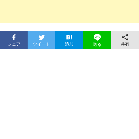
シェア
ツイート
追加
共有
送る