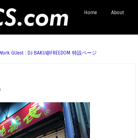
Skip to content
Home
About
Menu
t Work GUest : DJ BAKU@FREEDOM 特設ページ
0