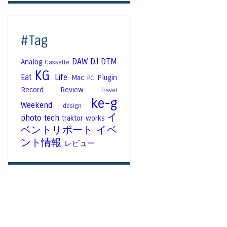
#Tag
DAW
DJ
DTM
Analog
Cassette
KG
Eat
Life
Mac
Plugin
PC
Record
Review
Travel
ke-g
Weekend
design
イ
photo
tech
traktor
works
ベントリポート
イベ
ント情報
レビュー