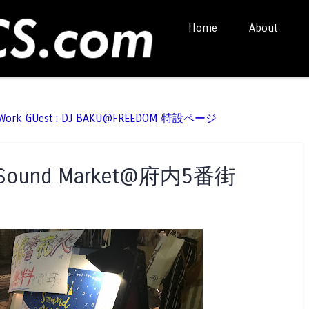
Skip to content
Home
About
Menu
t Work GUest : DJ BAKU@FREEDOM 特設ページ
i Sound Market@府内5番街