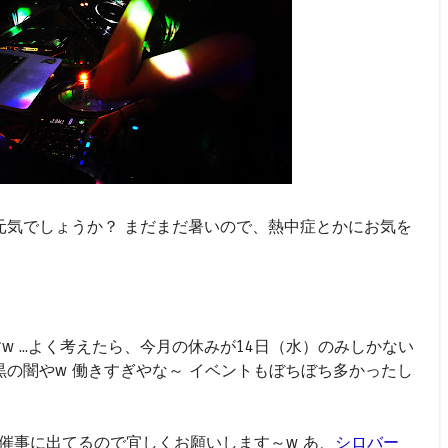
元気でしょうか？ まだまだ暑いので、熱中症とかにお気を
すw ...よく考えたら、今月の休みが14日（水）のみしかない
漆黒の闇やw 働きすぎやな～ イベントもぼちぼち多かったし
Fの催事に出てるので宜しくお願いします～w あ、
シロバー