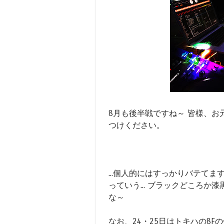
8月も後半戦ですね～ 皆様、お
つけください。
...個人的にはすっかりバテてま
っていう... ブラックどころか
な～
なお、24・25日はトキハの8