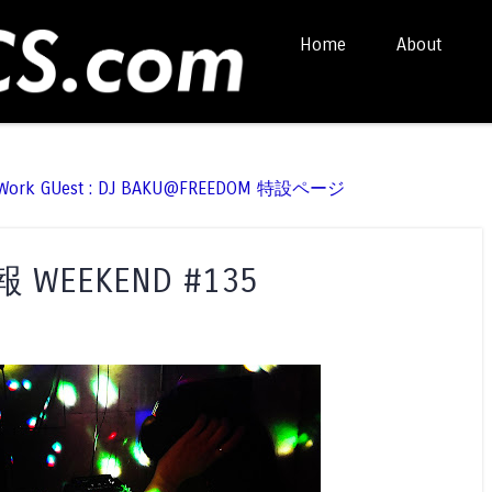
Skip to content
Home
About
Menu
t Work GUest : DJ BAKU@FREEDOM 特設ページ
EEKEND #135