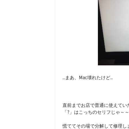
...まあ、Mac壊れたけど...
直前までお店で普通に使えていた
「?」はこっちのセリフじゃ～
慌ててその場で分解して修理し