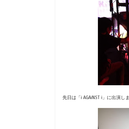
先日は「i AGAiNST i」に