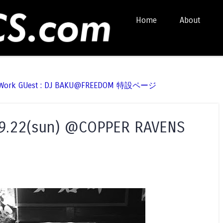
Skip to content
Home
About
Menu
t Work GUest : DJ BAKU@FREEDOM 特設ページ
9.9.22(sun) @COPPER RAVENS