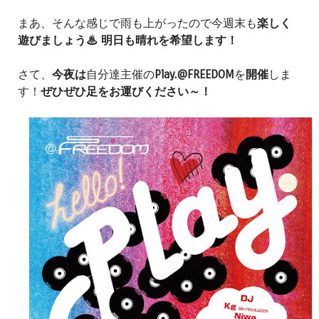
まあ、そんな感じで雨も上がったので今週末も
楽しく
遊びましょう♨ 明日も晴れを希望します！
さて、
今夜は
自分達主催の
Play.@FREEDOM
を
開催
しま
す！
ぜひぜひ足をお運びください～！