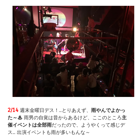
2/14
週末金曜日デス！...とりあえず、
雨やんでよかっ
た～♨
雨男の自覚は昔からあるけど、ここのところ
主
催イベントは全部雨
だったので、ようやくって感じデ
ス... 出演イベントも雨が多いもんな～