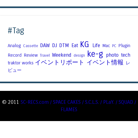
#Tag
KG
DAW
DJ
DTM
Eat
Life
Analog
Mac
Plugin
Cassette
PC
ke-g
Weekend
photo
tech
Record
Review
Travel
design
イベントリポート
イベント情報
traktor
works
レ
ビュー
© 2011
SC-RECS.com / SPACE CAKES / S.C.L.S. / PLaY. / SQUAD /
FLAMES