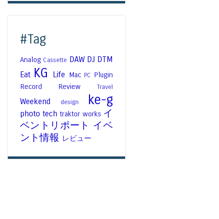
#Tag
DAW
DJ
DTM
Analog
Cassette
KG
Eat
Life
Mac
Plugin
PC
Record
Review
Travel
ke-g
Weekend
design
イ
photo
tech
traktor
works
ベントリポート
イベ
ント情報
レビュー