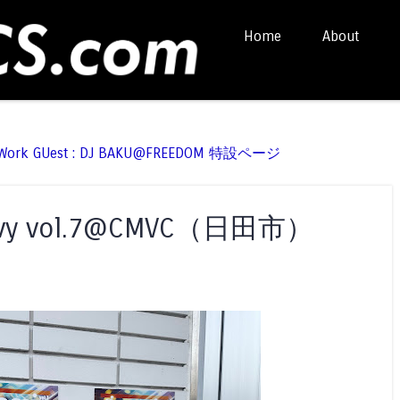
Skip to content
Home
About
Menu
t Work GUest : DJ BAKU@FREEDOM 特設ページ
oovy vol.7@CMVC（日田市）