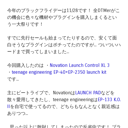
今年のブラックフライデーは11/28です！ 全DTMerがこ
の機会に色々な機材やプラグインを購入しまくるとい
う一大祭りです！
すでに先行セールも始まってたりするので、安くて面
白そうなプラグインはポチってたのですが... ついついハ
ードまで買ってしまいました...
今回購入したのは ・
Novation Launch Control XL 3
・
teenage engineering EP-40+EP-2350 launch kit
です...
主にビートライブで、Novationは
LAUNCH PAD
などを
散々愛用してきたし、teenage engineeringは
EP-133 K.O.
II
を自宅で使ってるので、どちらもなんとなく親近感は
ありつつ...
...思った以上に散財してしまったので反省中です！ ブラ