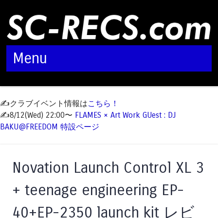
Menu
Skip to content
✍️クラブイベント情報は
こちら！
✍️8/12(Wed) 22:00〜
FLAMES × Art Work GUest : DJ
BAKU@FREEDOM 特設ページ
Novation Launch Control XL 3
+ teenage engineering EP-
40+EP-2350 launch kit レビ