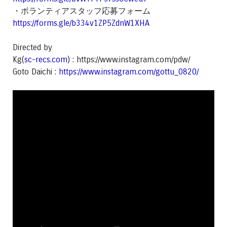
・ボランティアスタッフ応募フォーム
https://forms.gle/b334v1ZP5ZdnW1XHA
Directed by
Kg(
sc-recs.com
) : https://www.instagram.com/pdw/
Goto Daichi :
https://www.instagram.com/gottu_0820/