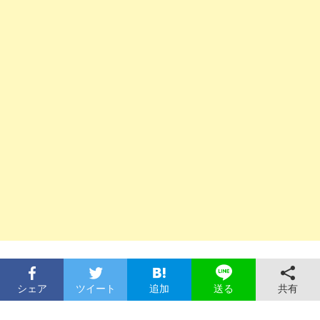
シェア
ツイート
追加
共有
送る