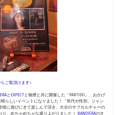
らからご覧頂けます♪
ERA
と
EXPECT
と狼煙と共に開催した「PARTIDO」、おかげ
う素晴らしいイベントになりました！「世代や性別、ジャン
皆様に遊びにきて楽しんで頂き、大分のサブカルチャーの
おり、めちゃめちゃな盛り上がりました！
BANDIERA
のオ