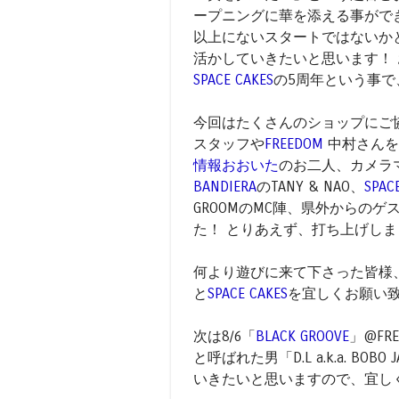
ープニングに華を添える事がで
以上にないスタートではないか
活かしていきたいと思います！ お
SPACE CAKES
の5周年という事
今回はたくさんのショップにご
スタッフや
FREEDOM
中村さんを
情報おおいた
のお二人、カメラ
BANDIERA
のTANY & NAO、
SPAC
GROOMのMC陣、県外からの
た！ とりあえず、打ち上げしま
何より遊びに来て下さった皆様
と
SPACE CAKES
を宜しくお願い
次は8/6「
BLACK GROOVE
」@FRE
と呼ばれた男「D.L a.k.a. BO
いきたいと思いますので、宜し