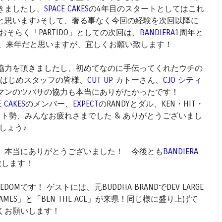
きましたし、
SPACE CAKES
の4年目のスタートとしてはこれ
と思います♪そして、奢る事なく今回の経験を次回以降に
そらく「PARTIDO」としての次回は、
BANDIERA
1周年と
で、来年だと思いますが、宜しくお願い致します！
協力を頂きましたし、初めてなのに手伝ってくれたウチの
はじめスタッフの皆様、
CUT UP
カトーさん、
CJO シティ
マンのツバサの協力も本当にありがたかったです！
E CAKES
のメンバー、
EXPECT
のRANDYとダル、KEN・HIT・
ゲスト勢、みんなお疲れさまでした & ありがとうございまし
しょう♪
、本当にありがとうございました！ 今後とも
BANDIERA
致します！
EDOMです！ ゲストには、元BUDDHA BRANDでDEV LARGE
BO JAMES」と「BEN THE ACE」が来県！同じ様に盛り上げて
くお願いします！