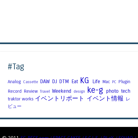
#Tag
KG
DAW
DJ
DTM
Eat
Life
Analog
Mac
Plugin
Cassette
PC
ke-g
Weekend
photo
tech
Record
Review
Travel
design
イベントリポート
イベント情報
traktor
works
レ
ビュー