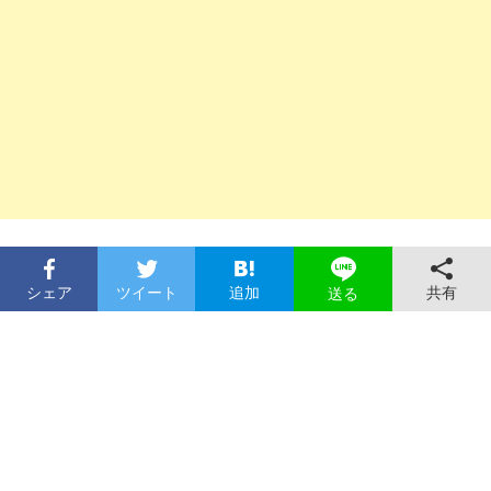
シェア
ツイート
追加
共有
送る