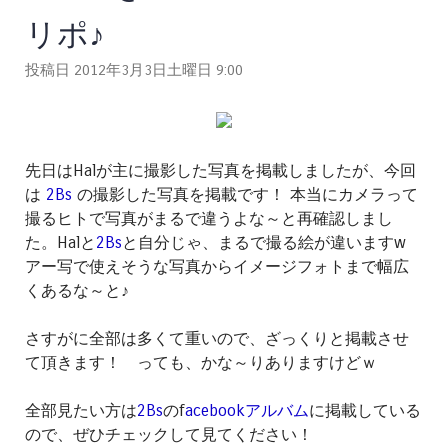
リポ♪
投稿日 2012年3月3日土曜日
9:00
先日はHalが主に撮影した写真を掲載しましたが、今回
は
2Bs
の撮影した写真を掲載です！ 本当にカメラって
撮るヒトで写真がまるで違うよな～と再確認しまし
た。Halと
2Bs
と自分じゃ、まるで撮る絵が違いますw
アー写で使えそうな写真からイメージフォトまで幅広
くあるな～と♪
さすがに全部は多くて重いので、ざっくりと掲載させ
て頂きます！ っても、かな～りありますけどｗ
全部見たい方は
2Bs
のf
acebookアルバム
に掲載している
ので、ぜひチェックして見てください！