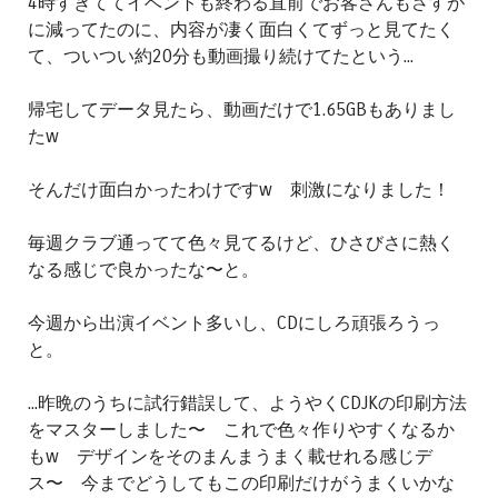
4時すぎててイベントも終わる直前でお客さんもさすが
に減ってたのに、内容が凄く面白くてずっと見てたく
て、ついつい約20分も動画撮り続けてたという...
帰宅してデータ見たら、動画だけで1.65GBもありまし
たw
そんだけ面白かったわけですw 刺激になりました！
毎週クラブ通ってて色々見てるけど、ひさびさに熱く
なる感じで良かったな〜と。
今週から出演イベント多いし、CDにしろ頑張ろうっ
と。
...昨晩のうちに試行錯誤して、ようやくCDJKの印刷方法
をマスターしました〜 これで色々作りやすくなるか
もw デザインをそのまんまうまく載せれる感じデ
ス〜 今までどうしてもこの印刷だけがうまくいかな