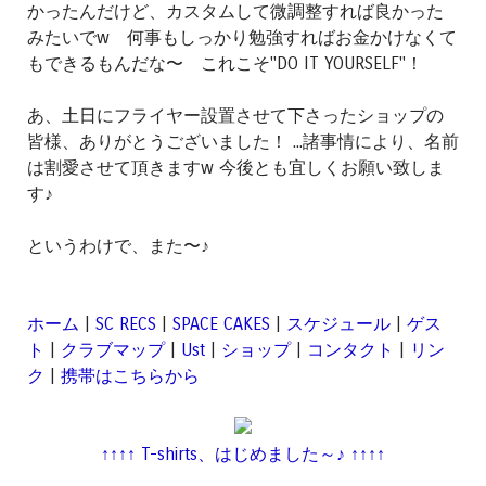
かったんだけど、カスタムして微調整すれば良かった
みたいでw 何事もしっかり勉強すればお金かけなくて
もできるもんだな〜 これこそ"DO IT YOURSELF"！
あ、土日にフライヤー設置させて下さったショップの
皆様、ありがとうございました！ ...諸事情により、名前
は割愛させて頂きますw 今後とも宜しくお願い致しま
す♪
というわけで、また〜♪
ホーム
|
SC RECS
|
SPACE CAKES
|
スケジュール
|
ゲス
ト
|
クラブマップ
|
Ust
|
ショップ
|
コンタクト
|
リン
ク
|
携帯はこちらから
↑↑↑↑ T-shirts、はじめました～♪ ↑↑↑↑