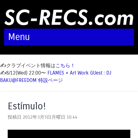
Menu
Skip to content
✍️クラブイベント情報は
こちら！
✍️8/12(Wed) 22:00〜
FLAMES × Art Work GUest : DJ
BAKU@FREEDOM 特設ページ
Estímulo!
投稿日 2012年3月5日月曜日
10:44