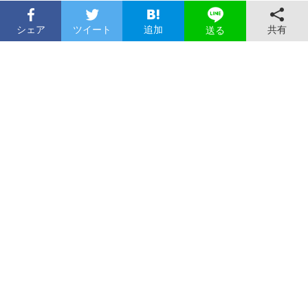
シェア
ツイート
追加
共有
送る