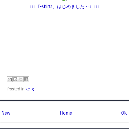
↑↑↑↑ T-shirts、はじめました～♪ ↑↑↑↑
Posted in
ke-g
New
Home
Old