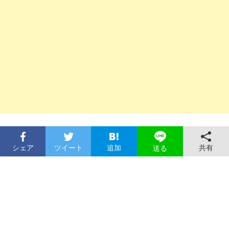
シェア
ツイート
追加
共有
送る