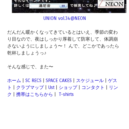
UNION vol.34@NEON
だんだん暖かくなってきているとはいえ、季節の変わ
り目なので、夜はしっかり厚着して防寒して、体調崩
さないようにしましょう〜！ んで、どこかであったら
乾杯しましょうっ♪
そんな感じで、また〜
ホーム
|
SC RECS
|
SPACE CAKES
|
スケジュール
|
ゲス
ト
|
クラブマップ
|
Ust
|
ショップ
|
コンタクト
|
リン
ク
|
携帯はこちらから
|
T-shirts