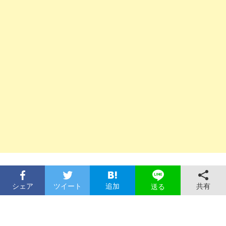
シェア
ツイート
追加
共有
送る