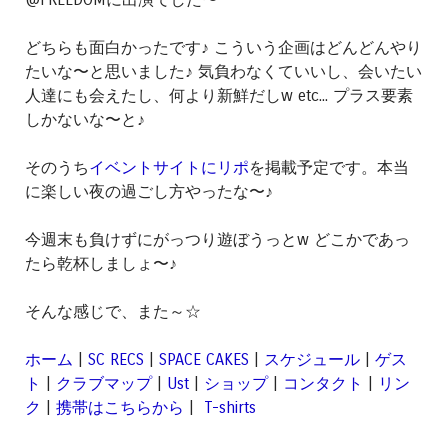
どちらも面白かったです♪ こういう企画はどんどんやり
たいな〜と思いました♪ 気負わなくていいし、会いたい
人達にも会えたし、何より新鮮だしw etc... プラス要素
しかないな〜と♪
そのうち
イベントサイトにリポ
を掲載予定です。本当
に楽しい夜の過ごし方やったな〜♪
今週末も負けずにがっつり遊ぼうっとw どこかであっ
たら乾杯しましょ〜♪
そんな感じで、また～☆
ホーム
|
SC RECS
|
SPACE CAKES
|
スケジュール
|
ゲス
ト
|
クラブマップ
|
Ust
|
ショップ
|
コンタクト
|
リン
ク
|
携帯はこちらから
|
T-shirts