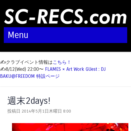
Menu
Skip to content
✍️クラブイベント情報は
こちら！
✍️8/12(Wed) 22:00〜
FLAMES × Art Work GUest : DJ
BAKU@FREEDOM 特設ページ
週末2days!
投稿日 2014年5月1日木曜日
8:00