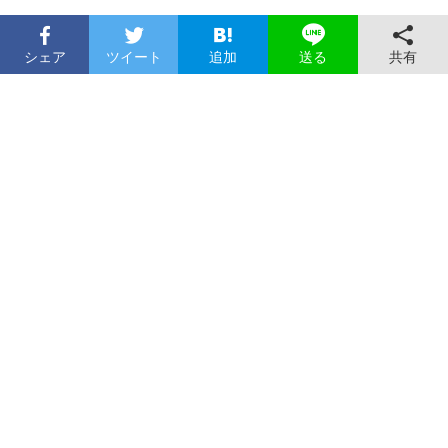
シェア
ツイート
追加
共有
送る