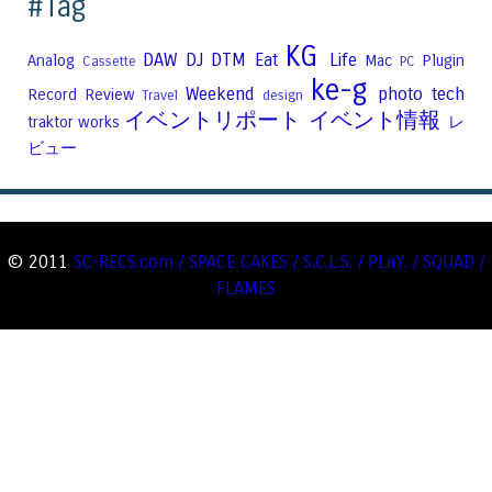
#Tag
KG
DAW
DJ
DTM
Eat
Life
Analog
Mac
Plugin
Cassette
PC
ke-g
Weekend
photo
tech
Record
Review
Travel
design
イベントリポート
イベント情報
traktor
works
レ
ビュー
© 2011
SC-RECS.com / SPACE CAKES / S.C.L.S. / PLaY. / SQUAD /
FLAMES