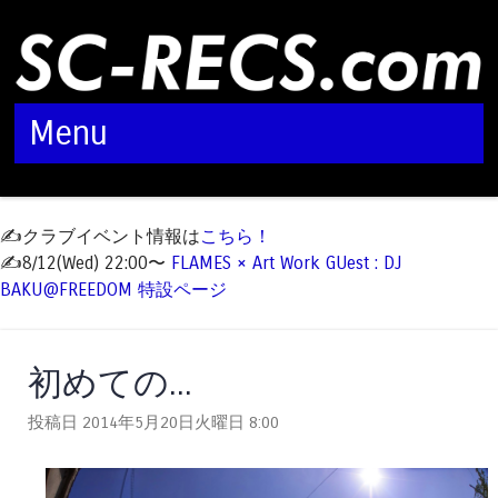
Menu
Skip to content
✍️クラブイベント情報は
こちら！
✍️8/12(Wed) 22:00〜
FLAMES × Art Work GUest : DJ
BAKU@FREEDOM 特設ページ
初めての...
投稿日 2014年5月20日火曜日
8:00