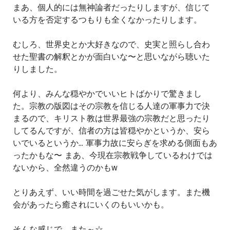
まあ、個人的には無神論者だったりしますが、信じて
いる方を否定するつもりも全くなかったりします。
むしろ、世界史とか大好きなので、史実と照らし合わ
せた聖書の解釈とかが面白いな〜と思いながら聴いた
りしました。
何より、みんな穏やかでいいヒトばかりで驚きまし
た。宗教の版図はその宗教を信じる人達の軍事力で決
まるので、キリスト教は世界最強の宗教だと思ったり
してるんですが、信者の方は皆穏やかというか、安ら
いでいるというか... 軍事力故に安らぎを求める側面もあ
ったかもな〜 まあ、今現在宗教戦争しているわけでは
ないから、全然違うのかもw
とりあえず、いい時間を過ごせた気がします。また機
会があったら癒されにいくのもいいかも。
そんな感じで、また～☆