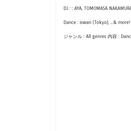
DJ : : AYA, TOMOMASA NAKAMURA, 
Dance : iswari (Tokyo), ...& more!
ジャンル : All genres 内容 : Dan