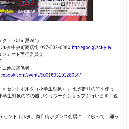
.
 2014 夏ver.」
セントポルタ中央町商店街 097-532-0380
http://goo.gl/scHyu4
プロジェクト実行委員会
部
カフェ参加関係者
facebook.com/events/500180510128059/
ん in セントポルタ（小学生対象）」 七夕飾りの竹を使っ
小学生対象の竹の器づくりワークショップも行います！親
場 in セントポルタ」商店街がダンス会場に！？歌って！踊っ