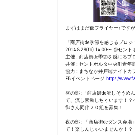
まずはまだ仮フライヤー↑ですが..
「商店街de季節を感じるプロジェクト
2014.8.29(fri) 14:00〜 @
主催 : 商店街de季節を感じる
共催 : セントポルタ中央町青年
協力 : まちなか井戸端ナイト
FBイベントページ
https://www.
昼の部 :「商店街de流しそうめ
て、流し素麺しちゃいます！？
御さん同伴２０組を募集！
夜の部 : 「商店街deダンス会
て！楽しんじゃいませんか！？