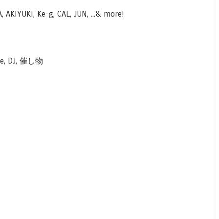
AKIYUKI, Ke-g, CAL, JUN, ...& more!
ce, DJ, 催し物