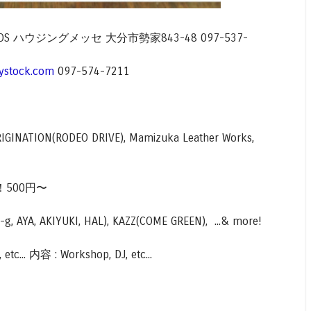
:00 @TOS ハウジングメッセ 大分市勢家843-48 097-537-
rtystock.com
097-574-7211
ORIGINATION(RODEO DRIVE), Mamizuka Leather Works,
500円〜
-g, AYA, AKIYUKI, HAL), KAZZ(COME GREEN), ...& more!
tc... 内容 : Workshop, DJ, etc...