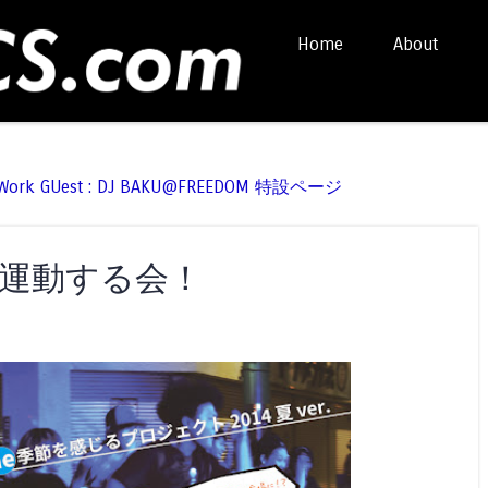
Skip to content
Home
About
Menu
t Work GUest : DJ BAKU@FREEDOM 特設ページ
は運動する会！