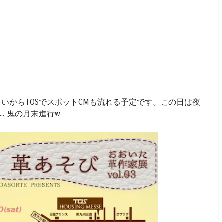
らいからTOSでスポットCMも流れる予定です。この日は夜
う... 鬼の月末進行w