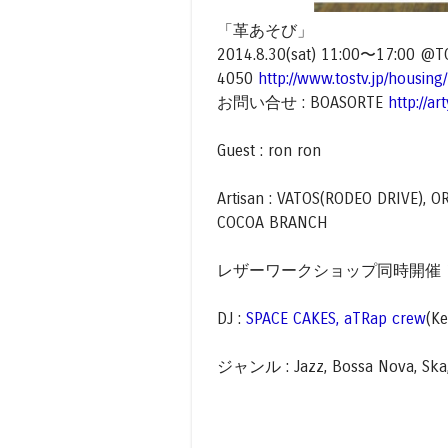
「革あそび」
2014.8.30(sat) 11:00〜17
4050
http://www.tostv.jp/housing/
お問い合せ : BOASORTE
http://a
Guest : ron ron
Artisan : VATOS(RODEO DRIVE), 
COCOA BRANCH
レザーワークショップ同時開催！
DJ :
SPACE CAKES, aTRap crew
(Ke
ジャンル : Jazz, Bossa Nova, Ska, e